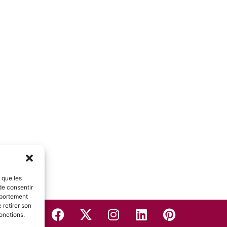
s que les
de consentir
mportement
 retirer son
onctions.