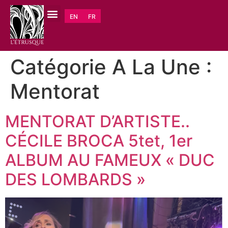
EN
FR
Catégorie A La Une :
Mentorat
MENTORAT D’ARTISTE..
CÉCILE BROCA 5tet, 1er
ALBUM AU FAMEUX « DUC
DES LOMBARDS »