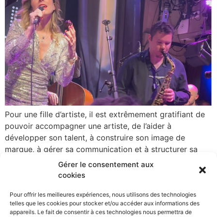
Pour une fille d’artiste, il est extrêmement gratifiant de
pouvoir accompagner une artiste, de l’aider à
développer son talent, à construire son image de
marque, à gérer sa communication et à structurer sa
carrière. A travers le Mentorat DareWomen,
Gérer le consentement aux
L’ÉTRUSQUE aide les femmes artistes à gérer leur
cookies
carrière, afin qu’elles puissent oser prendre la place […]
Pour offrir les meilleures expériences, nous utilisons des technologies
telles que les cookies pour stocker et/ou accéder aux informations des
appareils. Le fait de consentir à ces technologies nous permettra de